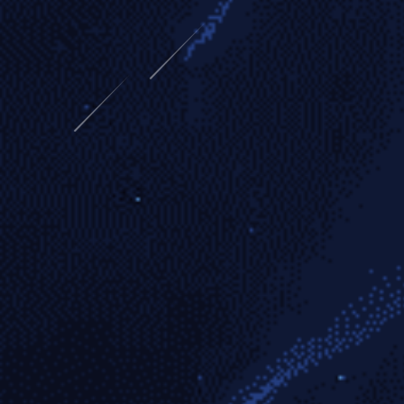
队员都扮演着不可或
团队之间沟通与信任
尤其是在关键时刻，
契，那么即使面对强
让对手抓住机会逆转
因此，在日常训练中
法门。只有保证了团
3、末节表
对于末节失利的问题
心理压力，此时任何
队伍因为紧张或疲惫
同时，这也揭示出一