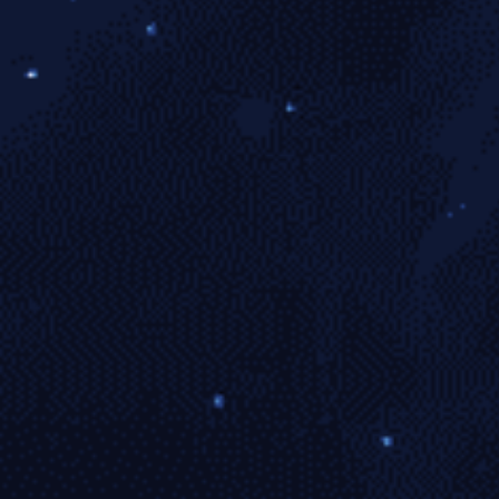
帕金斯分析骑士进攻策略强调米切…
延伸阅读
1.
NBA季后赛真实命中率排行榜浓眉领衔约基
2026-07-20
2.
德转世界杯最贵阵容出炉哈兰德亚马尔领衔
2026-08-07
3.
姆巴佩被调侃为第四前锋本场比赛首发出战
2026-07-12
4.
巴特勒现身哥伦比亚助阵好友JBalvin演唱
2026-08-06