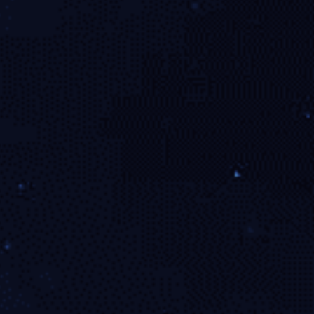
克雷桑称赞主教练变阵聪明反击顺