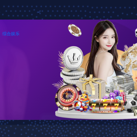
App
关于我们
体育焦点
畅享全球体育盛
门体育项目。
容实时更新
。