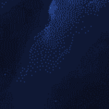
新的见解，并为今后的实践提供参考，从而不断提高自我能力，
依赖裁判赢得比赛这一核心观点，我们认识到，在高水平竞技体
而对于末节失利原因则提醒我们，在激烈竞争环境下必须坚持精
势。因此，加强基本功训练和增强团队凝聚力，将成为未来改善
从此次反思中汲取教训，把握住每一次机会，不断提升自我，为
爱好者能够关注并支持他们喜欢的球队，共同见证精彩瞬间！