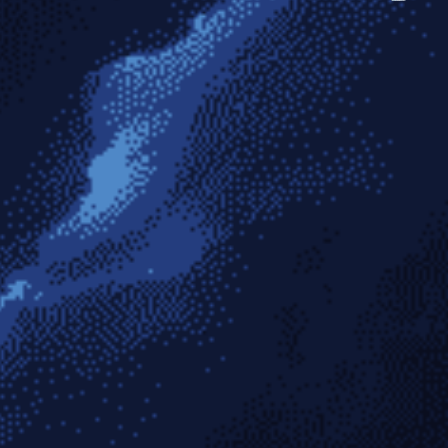
时期展现最佳水平。
节都可能影响最终命中
决这一问题的重要策
，包括站位、持球姿势
找出自己在实战中的不
到各种外界因素干扰，
加从容不迫。
。通过分享彼此成功与