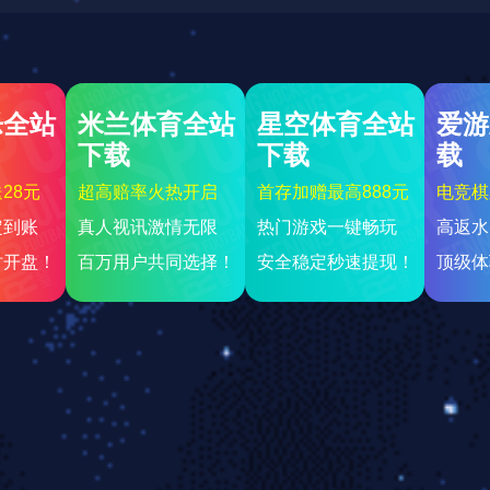
似情况的发生。
判罚的看法
队不应过于依赖裁判的决定来争取胜利，这一观点引发了广泛讨
可能影响到比赛的结果，但真正能够左右胜负的是球员自身的表
心态的不稳定，从而影响到他们在场上的发挥。
他们也会犯错误，因此期待每一次判罚都完美无暇是不现实的。
竞技状态上，而不是纠结于某些有争议的吹罚。这种心态不仅能
更加积极向上。
，需要理智和冷静。即便遭遇不公正判断，球队依然要找到自我
挑战。
作的重要性
法外，奥萨尔还强调了团队协作对于赢得比赛的重要性。在篮球